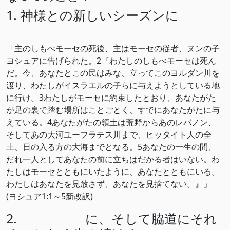
1. 神様との新しいシーズンに
「主のしもべモーセの死後、主はモーセの従者、ヌンの子
ヨシュアに告げられた。2『わたしのしもべモーセは死ん
だ。今、あなたとこの民はみな、立ってこのヨルダン川を
渡り、わたしがイスラエルの子らに与えようとしている地
に行け。3わたしがモーセに約束したとおり、あなたがた
が足の裏で踏む場所はことごとく、すでにあなたがたに与
えている。4あなたがたの領土は荒野からあのレバノン、
そしてあの大河ユーフラテス川まで、ヒッタイト人の全
土、日の入る方の大海までとなる。5あなたの一生の間、
だれ一人としてあなたの前に立ちはだかる者はいない。わ
たしはモーセとともにいたように、あなたとともにいる。
わたしはあなたを見放さず、あなたを見捨てない。』」
(ヨシュア1:1～5新改訳)
2.
に、そして脇道にそれ