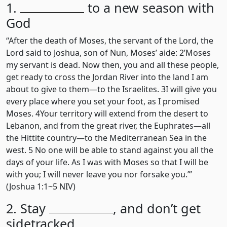
1.
to a new season with
God
“After the death of Moses, the servant of the Lord, the
Lord said to Joshua, son of Nun, Moses’ aide: 2’Moses
my servant is dead. Now then, you and all these people,
get ready to cross the Jordan River into the land I am
about to give to them—to the Israelites. 3I will give you
every place where you set your foot, as I promised
Moses. 4Your territory will extend from the desert to
Lebanon, and from the great river, the Euphrates—all
the Hittite country—to the Mediterranean Sea in the
west. 5 No one will be able to stand against you all the
days of your life. As I was with Moses so that I will be
with you; I will never leave you nor forsake you.’”
(Joshua 1:1~5 NIV)
2. Stay
, and don’t get
sidetracked