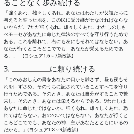
ることなく歩み続ける
「強くあれ。雄々しくあれ。あなたはわたしが父祖たちに
与えると誓った地を、この民に受け継がせなければならな
いからだ。7ただ強くあれ。雄々しくあれ。わたしのしも
べモーセがあなたに命じた律法のすべてを守り行うためで
ある。これを離れて、右にも左にもそれてはならない。あ
なたが行くところどこででも、あなたが栄えるためであ
る。」 (ヨシュア1:6～7新改訳)
3.
に頼り続ける
「このみおしえの書をあなたの口から離さず、昼も夜もそ
れを口ずさめ。そのうちに記されていることすべてを守り
行うためである。そのとき、あなたは自分がすることで繁
栄し、そのとき、あなたは栄えるからである。9わたしは
あなたに命じたではないか。強くあれ。雄々しくあれ。恐
れてはならない。おののいてはならない。あなたが行くと
ころどこででも、あなたの神、主があなたとともにいるの
だから。」(ヨシュア1:8～9新改訳)