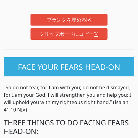
ブランクを埋める
クリップボードにコピー
FACE YOUR FEARS HEAD-ON
“So do not fear, for I am with you; do not be dismayed,
for I am your God. I will strengthen you and help you; I
will uphold you with my righteous right hand.” (Isaiah
41:10 NIV)
THREE THINGS TO DO FACING FEARS
HEAD-ON: