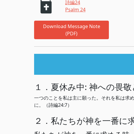
詩編24
Psalm 24
Download Message Note
(PDF)
１．夏休み中: 神への畏
一つのことを私は主に願った。それを私は求め
に。（詩編24:7）
２．私たちが神を一番に