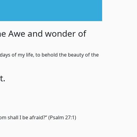
the Awe and wonder of
 days of my life, to behold the beauty of the
t.
 shall I be afraid?” (Psalm 27:1)