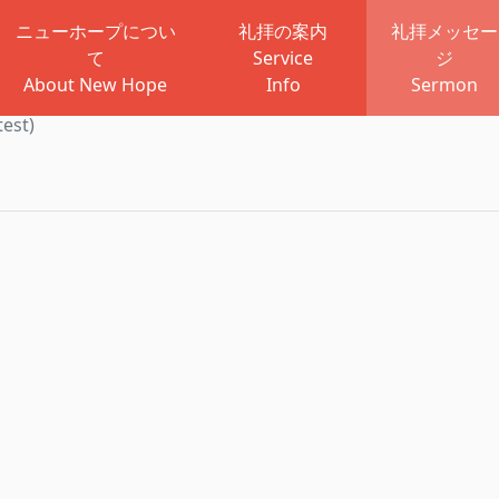
ニューホープについ
礼拝の案内
礼拝メッセー
て
Service
ジ
About New Hope
Info
Sermon
st)