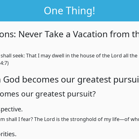
One Thing!
ons: Never Take a Vacation from 
shall seek: That I may dwell in the house of the Lord all the
4:7)
 God becomes our greatest pursui
mes our greatest pursuit?
pective.
shall I fear? The Lord is the stronghold of my life—of whom
ities.