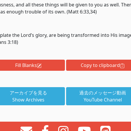
sness, and all these things will be given to you as well. T
as enough trouble of its own. (Matt 6:33,34)
plate the Lord’s glory, are being transformed into His imag
ans 3:18)
Fill Blanks
Copy to clipboard
アーカイブを見る
過去のメッセージ動画
Show Archives
YouTube Channel