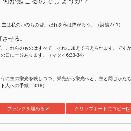
、何が起こるのでしょうか？
。
主は私のいのちの砦。だれを私は怖がろう。（詩編27:1）
直させる。
ば、これらのものはすべて、それに加えて与えられます。です
日に十分あります。（マタイ6:33-34）
ように主の栄光を映しつつ、栄光から栄光へと、主と同じかた
人への手紙二3:18）
ブランクを埋める
クリップボードにコピー