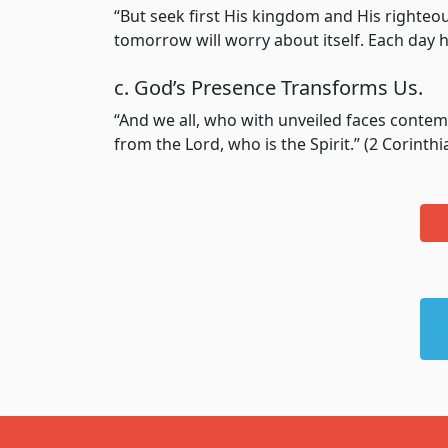
“But seek first His kingdom and His righteou
tomorrow will worry about itself. Each day h
c. God’s Presence Transforms Us.
“And we all, who with unveiled faces contem
from the Lord, who is the Spirit.” (2 Corinthi