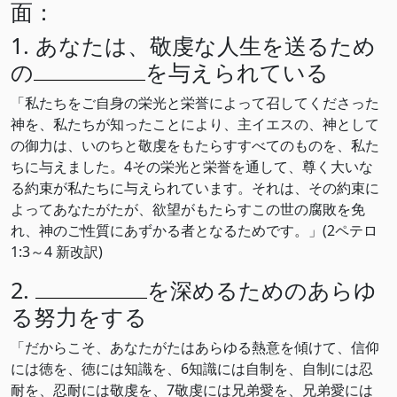
面：
1. あなたは、敬虔な人生を送るため
の
を与えられている
「私たちをご自身の栄光と栄誉によって召してくださった
神を、私たちが知ったことにより、主イエスの、神として
の御力は、いのちと敬虔をもたらすすべてのものを、私た
ちに与えました。4その栄光と栄誉を通して、尊く大いな
る約束が私たちに与えられています。それは、その約束に
よってあなたがたが、欲望がもたらすこの世の腐敗を免
れ、神のご性質にあずかる者となるためです。」(2ペテロ
1:3～4 新改訳)
2.
を深めるためのあらゆ
る努力をする
「だからこそ、あなたがたはあらゆる熱意を傾けて、信仰
には徳を、徳には知識を、6知識には自制を、自制には忍
耐を、忍耐には敬虔を、7敬虔には兄弟愛を、兄弟愛には