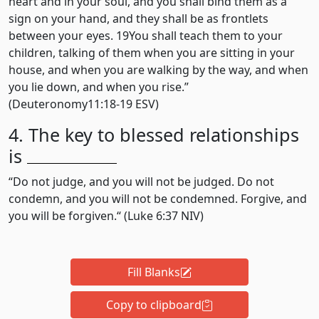
heart and in your soul, and you shall bind them as a
sign on your hand, and they shall be as frontlets
between your eyes. 19You shall teach them to your
children, talking of them when you are sitting in your
house, and when you are walking by the way, and when
you lie down, and when you rise.”
(Deuteronomy‬11‬:‭18‬-‭19‬ ‭ESV‬‬)
4. The key to blessed relationships
is
“Do not judge, and you will not be judged. Do not
condemn, and you will not be condemned. Forgive, and
you will be forgiven.“ (Luke‬ ‭6‬:‭37‬ ‭NIV)‬‬
Fill Blanks
Copy to clipboard