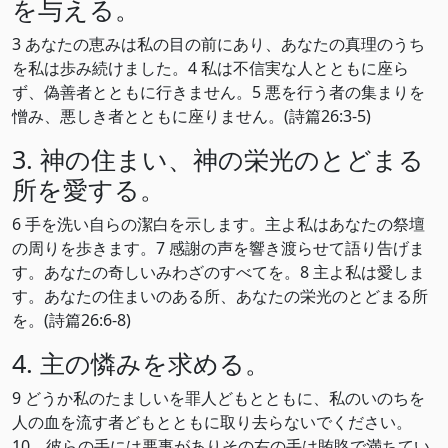
を与える。
3 あなたの恵みは私の目の前にあり、あなたの真理のうち
を私は歩み続けました。4 私は不信実な人とともに座ら
ず、偽善者とともに行きません。5 悪を行う者の集まりを
憎み、悪しき者とともに座りません。(詩篇26:3-5)
3. 神の住まい、神の栄光のとどまる
所を愛する。
6 手を洗い自らの潔白を示します。主よ私はあなたの祭壇
の周りを歩きます。7 感謝の声を響き渡らせて語り告げま
す。あなたの奇しいみわざのすべてを。8 主よ私は愛しま
す。あなたの住まいのある所、あなたの栄光のとどまる所
を。(詩篇26:6-8)
4. 主の憐みを求める。
9 どうか私のたましいを罪人どもとともに、私のいのちを
人の血を流す者どもとともに取り去らないでください。
10 彼らの手には悪事がありその右の手は賄賂で満ちてい