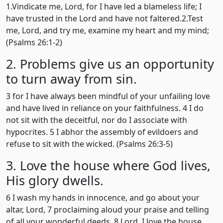
1.Vindicate me, Lord, for I have led a blameless life; I
have trusted in the Lord and have not faltered.2.Test
me, Lord, and try me, examine my heart and my mind;
(Psalms 26:1-2)
2. Problems give us an opportunity
to turn away from sin.
3 for I have always been mindful of your unfailing love
and have lived in reliance on your faithfulness. 4 I do
not sit with the deceitful, nor do I associate with
hypocrites. 5 I abhor the assembly of evildoers and
refuse to sit with the wicked. (Psalms 26:3-5)
3. Love the house where God lives,
His glory dwells.
6 I wash my hands in innocence, and go about your
altar, Lord, 7 proclaiming aloud your praise and telling
of all your wonderful deeds. 8 Lord, I love the house