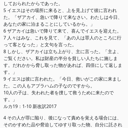
しておられたからであった。
5 イエスはその場所に来ると、上を見上げて彼に言われ
た。「ザアカイ、急いで降りて来なさい。わたしは今日、
あなたの家に泊まることにしているから。」
6 ザアカイは急いで降りて来て、喜んでイエスを迎えた。
7 人々はみな、これを見て、「あの人は罪人のところに行
って客となった」と文句を言った。
8 しかし、ザアカイは立ち上がり、主に言った。「主よ、
ご覧ください。私は財産の半分を貧しい人たちに施しま
す。だれかから脅し取った物があれば、四倍にして返しま
す。」
9 イエスは彼に言われた。「今日、救いがこの家に来まし
た。この人もアブラハムの子なのですから。
10人の子は、失われた者を捜して救うために来たので
す。」
ルカ19：1-10 新改訳2017
4 その人が罪に陥り、後になって責めを覚える場合には、
そのかすめた品や脅迫してゆすり取った物、自分に託され