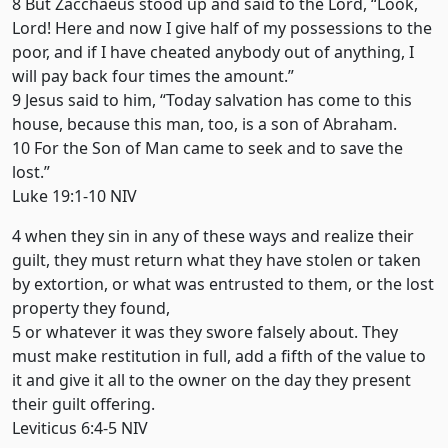
8 But Zacchaeus stood up and said to the Lord, “Look,
Lord! Here and now I give half of my possessions to the
poor, and if I have cheated anybody out of anything, I
will pay back four times the amount.”
9 Jesus said to him, “Today salvation has come to this
house, because this man, too, is a son of Abraham.
10 For the Son of Man came to seek and to save the
lost.”
Luke 19:1-10 NIV
4 when they sin in any of these ways and realize their
guilt, they must return what they have stolen or taken
by extortion, or what was entrusted to them, or the lost
property they found,
5 or whatever it was they swore falsely about. They
must make restitution in full, add a fifth of the value to
it and give it all to the owner on the day they present
their guilt offering.
Leviticus 6:4-5 NIV