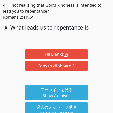
4 …, not realizing that God’s kindness is intended to
lead you to repentance?
Romans 2:4 NIV
★ What leads us to repentance is
Fill Blanks
Copy to clipboard
アーカイブを見る
Show Archives
過去のメッセージ動画