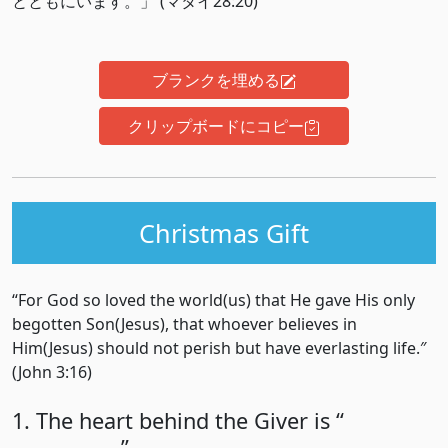
とともにいます。」 (マタイ28:20)
ブランクを埋める
クリップボードにコピー
Christmas Gift
“For God so loved the world(us) that He gave His only
begotten Son(Jesus), that whoever believes in
Him(Jesus) should not perish but have everlasting life.″
(John 3:16)
1. The heart behind the Giver is “
”